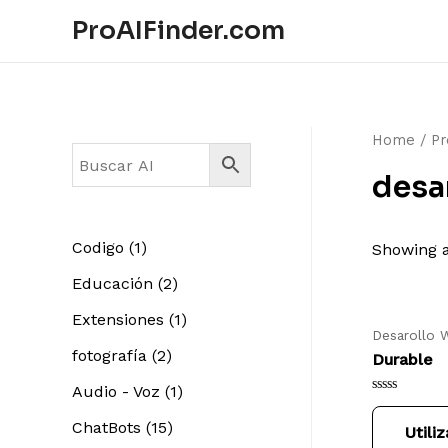
ProAIFinder.com
Home
/ Pr
desa
1
Codigo
1
Showing a
p
2
Educación
2
r
p
1
Extensiones
1
Desarollo 
o
r
p
2
fotografía
2
Durable
d
o
r
p
1
Audio - Voz
1
u
Rated
d
o
r
0
p
1
ChatBots
15
Utili
out
c
u
of
d