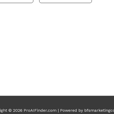
5
ight © 2026
ProAIFinder.com
| Powered by bfsmarketingc