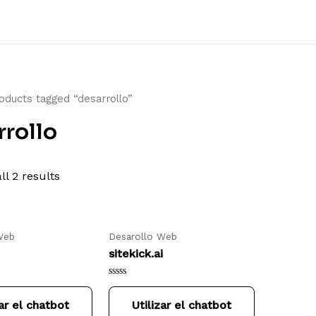
oducts tagged “desarrollo”
rrollo
ll 2 results
Web
Desarollo Web
sitekick.ai
Rated
0
zar el chatbot
Utilizar el chatbot
out
of