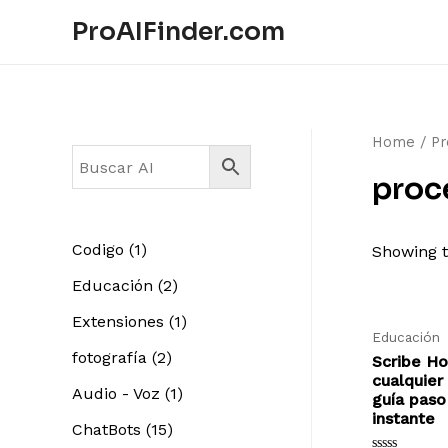
ProAIFinder.com
Home
/ Pr
proc
1
Codigo
1
Showing t
p
2
Educación
2
r
p
1
Extensiones
1
Educación
o
r
p
2
fotografía
2
Scribe H
d
o
cualquier
r
p
1
Audio - Voz
1
guía paso
u
d
o
instante
r
p
1
ChatBots
15
c
u