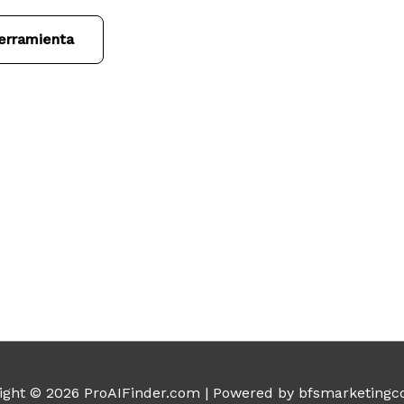
erramienta
ight © 2026
ProAIFinder.com
| Powered by bfsmarketingc