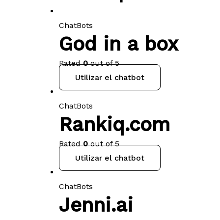
ChatBots
God in a box
Rated
0
out of 5
Utilizar el chatbot
ChatBots
Rankiq.com
Rated
0
out of 5
Utilizar el chatbot
ChatBots
Jenni.ai