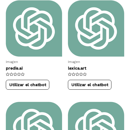
Imagen
Imagen
predis.ai
lexica.art
Rated
Rated
0
0
Utilizar el chatbot
Utilizar el chatbot
out
out
of
of
5
5