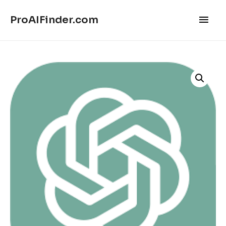
Main
ProAIFinder.com
Men