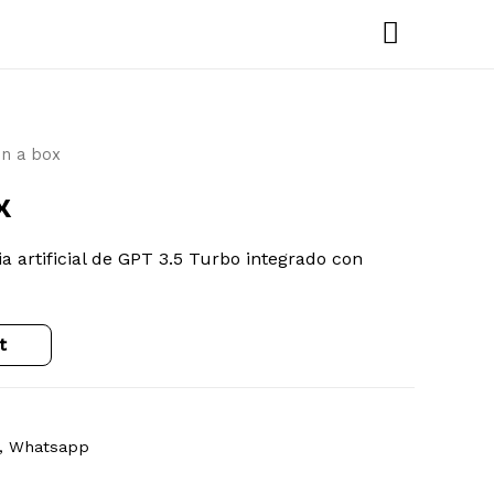
Main
Menu
in a box
x
a artificial de GPT 3.5 Turbo integrado con
t
,
Whatsapp