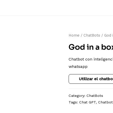
Home
/
ChatBots
/ God 
God in a bo
Chatbot con inteligenci
whatsapp
Utilizar el chatbo
Category:
ChatBots
Tags:
Chat GPT
,
Chatbot