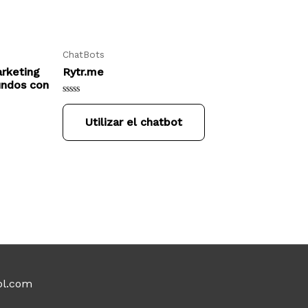
ChatBots
rketing
Rytr.me
undos con
Rated
0
Utilizar el chatbot
out
of
5
ol.com