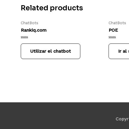
Related products
ChatBots
ChatBots
Rankiq.com
POE
Rated
Rated
0
0
Utilizar el chatbot
Ir al
out
out
of
of
5
5
Copyr