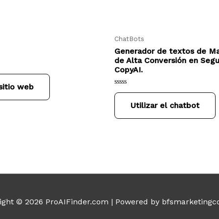
ChatBots
Generador de textos de Ma
de Alta Conversión en Seg
CopyAI.
 sitio web
Rated
0
Utilizar el chatbot
out
of
5
ight © 2026
ProAIFinder.com
| Powered by bfsmarketingc